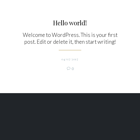
Hello world!
Welcome to WordPress. This is your first
post. Edit or delete it, then start writing!
04/07/2017
Comments
0
